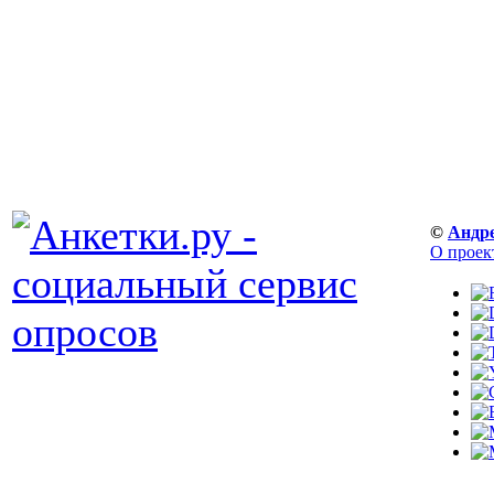
©
Андр
О проек