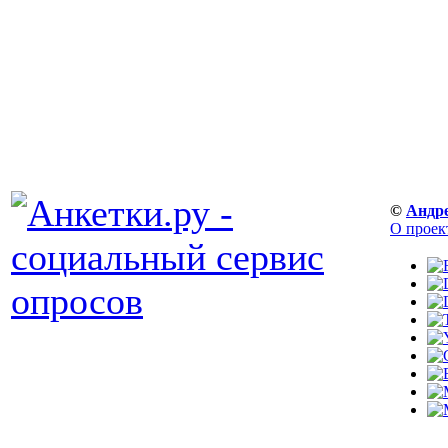
©
Андр
О проек