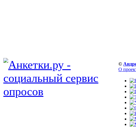
©
Андр
О проек