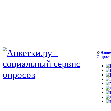
©
Андр
О проек