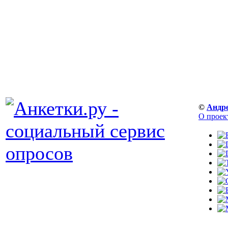
©
Андр
О проек