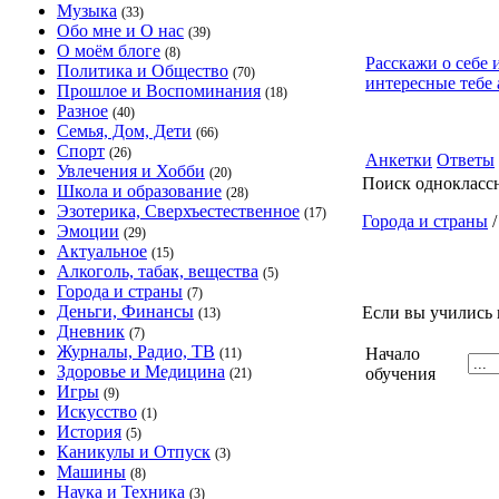
Музыка
(33)
Обо мне и О нас
(39)
О моём блоге
(8)
Расскажи о себе 
Политика и Общество
(70)
интересные тебе 
Прошлое и Воспоминания
(18)
Разное
(40)
Семья, Дом, Дети
(66)
Спорт
(26)
Анкетки
Ответы
Увлечения и Хобби
(20)
Поиск однокласс
Школа и образование
(28)
Эзотерика, Сверхъестественное
(17)
Города и страны
Эмоции
(29)
Актуальное
(15)
Алкоголь, табак, вещества
(5)
Города и страны
(7)
Деньги, Финансы
Если вы учились 
(13)
Дневник
(7)
Журналы, Радио, ТВ
Начало
(11)
Здоровье и Медицина
обучения
(21)
Игры
(9)
Искусство
(1)
История
(5)
Каникулы и Отпуск
(3)
Машины
(8)
Наука и Техника
(3)