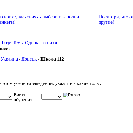
и своих увлечениях - выбери и заполни
Посмотри, что о
анкеты!
другие!
Люди
Темы
Одноклассники
ников
/
Украина
/
Донецк
/
Школа 112
в этом учебном заведении, укажите в какие годы:
Конец
обучения