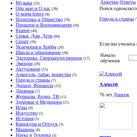
Анкетки
Ответы
Музыка
(33)
Обо мне и О нас
Поиск однокласс
(39)
О моём блоге
(8)
Города и страны
Политика и Общество
(70)
Прошлое и Воспоминания
(18)
Разное
(40)
Семья, Дом, Дети
(66)
Спорт
(26)
Если вы учились 
Увлечения и Хобби
(20)
Школа и образование
(28)
Начало
Эзотерика, Сверхъестественное
(17)
обучения
Эмоции
(29)
Актуальное
(15)
Алкоголь, табак, вещества
(5)
Города и страны
(7)
Алексей
Деньги, Финансы
(13)
Дневник
(7)
76 лет
Донецк
Журналы, Радио, ТВ
(11)
Здоровье и Медицина
(21)
Игры
(9)
Искусство
(1)
История
(5)
Каникулы и Отпуск
(3)
Машины
(8)
Наука и Техника
(3)
игорь