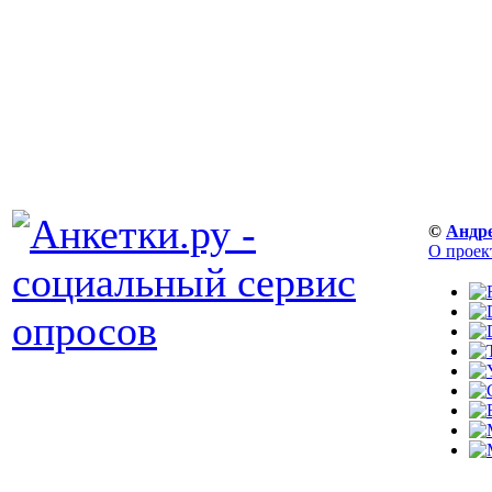
©
Андр
О проек