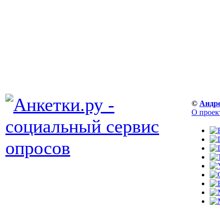
©
Андр
О проек