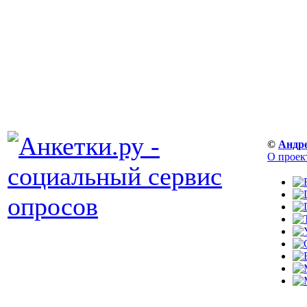
©
Андр
О проек