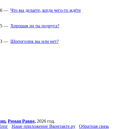
:46 —
Что вы делаете, когда чего-то ждёте
:45 —
Хорошая ли ты подруга?
:43 —
Шопоголик вы или нет?
янц
,
Роман Равве
,
2026 год.
блог
Наше приложение Вконтакте.ру
Обратная связь