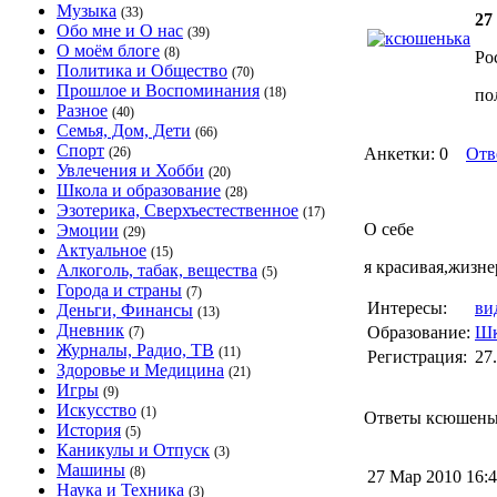
Музыка
(33)
27
Обо мне и О нас
(39)
О моём блоге
(8)
Ро
Политика и Общество
(70)
Прошлое и Воспоминания
(18)
по
Разное
(40)
Семья, Дом, Дети
(66)
Спорт
(26)
Анкетки: 0
Отв
Увлечения и Хобби
(20)
Школа и образование
(28)
Эзотерика, Сверхъестественное
(17)
О себе
Эмоции
(29)
Актуальное
(15)
я красивая,жизне
Алкоголь, табак, вещества
(5)
Города и страны
(7)
Интересы:
ви
Деньги, Финансы
(13)
Дневник
Образование:
Шк
(7)
Журналы, Радио, ТВ
(11)
Регистрация:
27
Здоровье и Медицина
(21)
Игры
(9)
Искусство
(1)
Ответы ксюшенька
История
(5)
Каникулы и Отпуск
(3)
Машины
(8)
27 Мар 2010 16
Наука и Техника
(3)