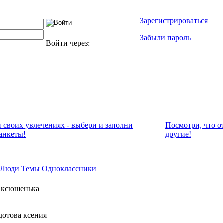
Зарегистрироваться
Забыли пароль
Войти через:
и своих увлечениях - выбери и заполни
Посмотри, что о
анкеты!
другие!
Люди
Темы
Одноклассники
 ксюшенька
дотова ксения