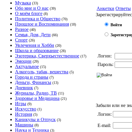
Музыка
(33)
Обо мне и О нас
Анкетки
Ответы
(39)
О моём блоге
(8)
Зарегистрируйтес
Политика и Общество
(70)
Прошлое и Воспоминания
(18)
Войти
Разное
(40)
Семья, Дом, Дети
Зарегистри
(66)
Спорт
(26)
Увлечения и Хобби
(20)
Школа и образование
(28)
Эзотерика, Сверхъестественное
Логин:
(17)
Эмоции
(29)
Пароль:
Актуальное
(15)
Алкоголь, табак, вещества
(5)
Города и страны
(7)
Деньги, Финансы
(13)
Дневник
(7)
Журналы, Радио, ТВ
(11)
Здоровье и Медицина
(21)
Игры
(9)
Забыли или не зн
Искусство
(1)
История
Логин:
(5)
Каникулы и Отпуск
(3)
Машины
E-mail:
(8)
Наука и Техника
(3)