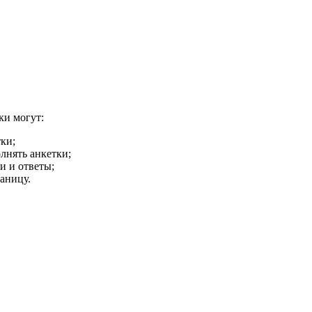
ки могут:
ки;
лнять анкетки;
и и ответы;
аницу.