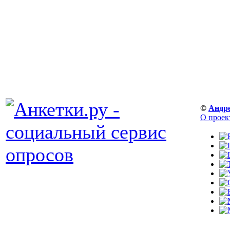
©
Андр
О проек