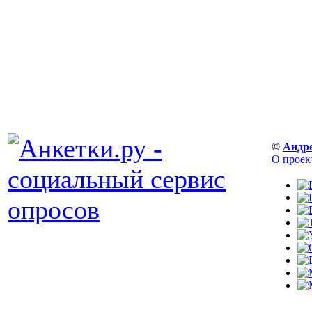
©
Андр
О проек