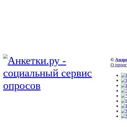
©
Андр
О проек