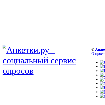
©
Андр
О проек