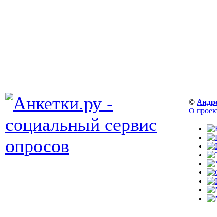
©
Андр
О проек