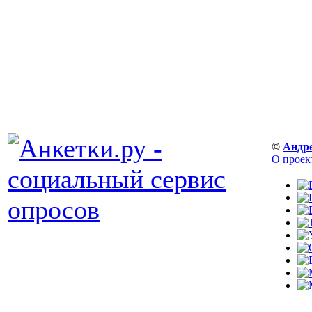
©
Андр
О проек