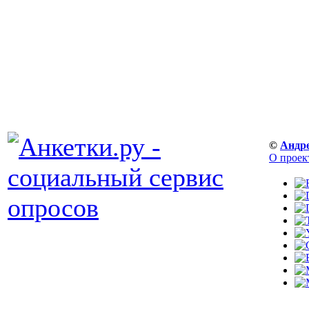
©
Андр
О проек