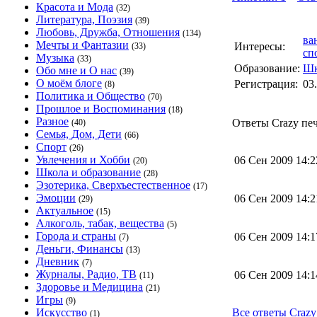
Красота и Мода
(32)
Литература, Поэзия
(39)
Любовь, Дружба, Отношения
(134)
ва
Мечты и Фантазии
Интересы:
(33)
сп
Музыка
(33)
Образование:
Шк
Обо мне и О нас
(39)
О моём блоге
Регистрация:
03
(8)
Политика и Общество
(70)
Прошлое и Воспоминания
(18)
Разное
Ответы Crazy печ
(40)
Семья, Дом, Дети
(66)
Спорт
(26)
Увлечения и Хобби
06 Сен 2009 14:
(20)
Школа и образование
(28)
Эзотерика, Сверхъестественное
(17)
Эмоции
06 Сен 2009 14:
(29)
Актуальное
(15)
Алкоголь, табак, вещества
(5)
Города и страны
06 Сен 2009 14:
(7)
Деньги, Финансы
(13)
Дневник
(7)
Журналы, Радио, ТВ
06 Сен 2009 14:
(11)
Здоровье и Медицина
(21)
Игры
(9)
Искусство
Все ответы Crazy
(1)