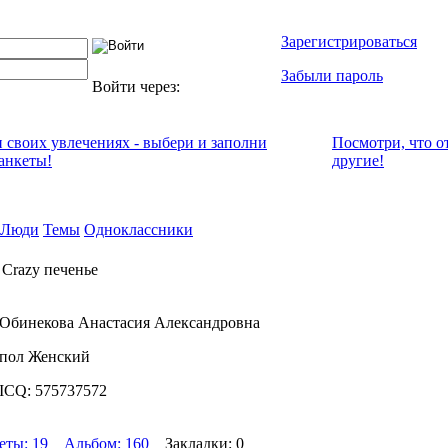
Зарегистрироваться
Забыли пароль
Войти через:
и своих увлечениях - выбери и заполни
Посмотри, что о
анкеты!
другие!
Люди
Темы
Одноклассники
 Crazy печенье
Обинекова Анастасия Александровна
пол Женский
ICQ: 575737572
еты: 19
Альбом: 160
Закладки: 0