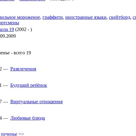
нильное мороженое
,
граффити
,
иностранные языки
,
скейтборд
,
с
ортсмены
ола 19
(2002 - )
.09.2009
енье - всего 19
22 —
Развлечения
21 —
Будущий ребёнок
17 —
Виртуальные отношения
14 —
Любимые блюда
 печенье >>