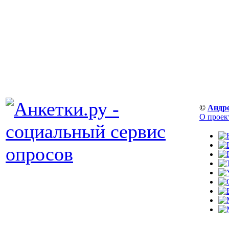
©
Андр
О проек