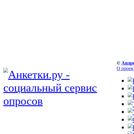
©
Андр
О проек