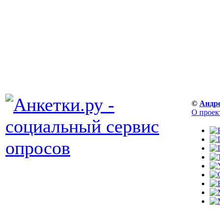
©
Андр
О проек