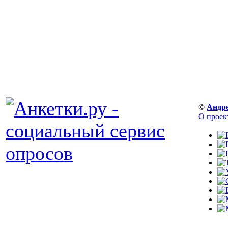
©
Андр
О проек