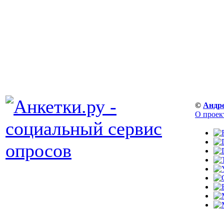
©
Андр
О проек