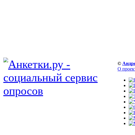
©
Андр
О проек