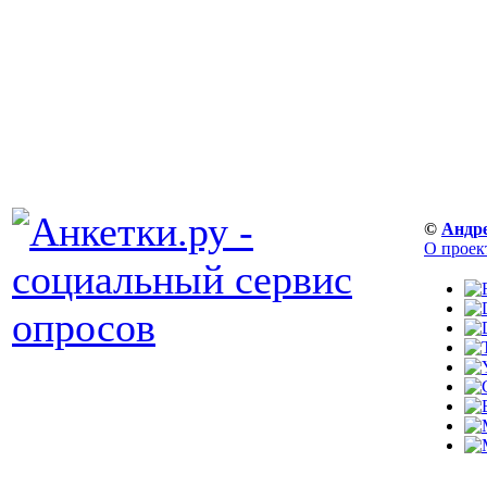
©
Андр
О проек