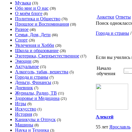
Музыка
(33)
Обо мне и О нас
(39)
О моём блоге
(8)
Анкетки
Ответы
Политика и Общество
(70)
Поиск однокласс
Прошлое и Воспоминания
(18)
Разное
(40)
Города и страны
Семья, Дом, Дети
(66)
Спорт
(26)
Увлечения и Хобби
(20)
Школа и образование
(28)
Эзотерика, Сверхъестественное
(17)
Если вы учились 
Эмоции
(29)
Актуальное
(15)
Начало
Алкоголь, табак, вещества
(5)
обучения
Города и страны
(7)
Деньги, Финансы
(13)
Дневник
(7)
Журналы, Радио, ТВ
(11)
Здоровье и Медицина
(21)
Игры
(9)
Искусство
(1)
История
(5)
Алексей
Каникулы и Отпуск
(3)
Машины
(8)
55 лет
Ярославль
Наука и Техника
(3)