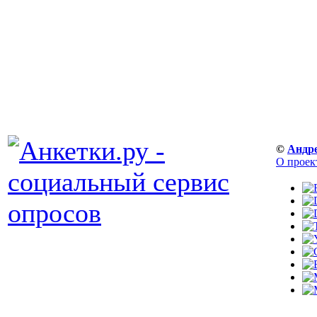
©
Андр
О проек