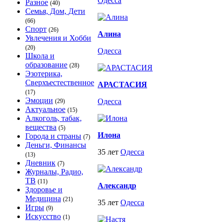
Одесса
Разное
(40)
Семья, Дом, Дети
(66)
Спорт
(26)
Алина
Увлечения и Хобби
(20)
Одесса
Школа и
образование
(28)
Эзотерика,
Сверхъестественное
АРАСТАСИЯ
(17)
Эмоции
Одесса
(29)
Актуальное
(15)
Алкоголь, табак,
вещества
(5)
Илона
Города и страны
(7)
Деньги, Финансы
35 лет
Одесса
(13)
Дневник
(7)
Журналы, Радио,
ТВ
(11)
Александр
Здоровье и
Медицина
(21)
35 лет
Одесса
Игры
(9)
Искусство
(1)