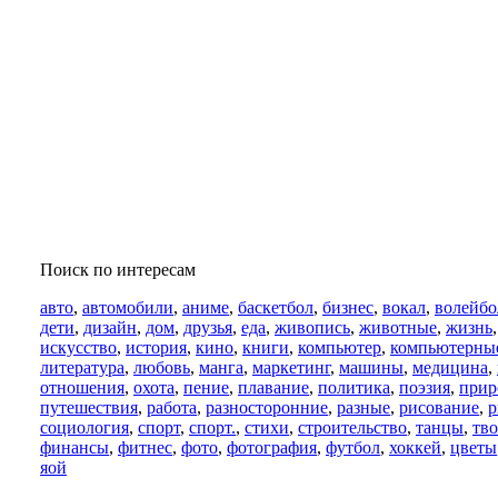
Поиск по интересам
авто
,
автомобили
,
аниме
,
баскетбол
,
бизнес
,
вокал
,
волейбо
дети
,
дизайн
,
дом
,
друзья
,
еда
,
живопись
,
животные
,
жизнь
искусство
,
история
,
кино
,
книги
,
компьютер
,
компьютерны
литература
,
любовь
,
манга
,
маркетинг
,
машины
,
медицина
,
отношения
,
охота
,
пение
,
плавание
,
политика
,
поэзия
,
прир
путешествия
,
работа
,
разносторонние
,
разные
,
рисование
,
р
социология
,
спорт
,
спорт.
,
стихи
,
строительство
,
танцы
,
тво
финансы
,
фитнес
,
фото
,
фотография
,
футбол
,
хоккей
,
цветы
яой