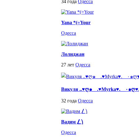
34 года
Одесса
Yana *(=Your
Одесса
Лолиджан
27 лет
Одесса
Викуля ..♥ღ๑__.♥Myrka♥.__٠
32 года
Одесса
Вадим ⎳⎞
Одесса