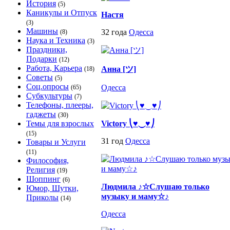
История
(5)
Каникулы и Отпуск
Настя
(3)
Машины
32 года
Одесса
(8)
Наука и Техника
(3)
Праздники,
Подарки
(12)
Работа, Карьера
Анна [ツ]
(18)
Советы
(5)
Соц.опросы
Одесса
(65)
Субкультуры
(7)
Телефоны, плееры,
гаджеты
(30)
Темы для взрослых
Victory ⎝♥⏝♥⎠
(15)
31 год
Одесса
Товары и Услуги
(11)
Философия,
Религия
(19)
Шоппинг
(6)
Людмила ♪☆Слушаю только
Юмор, Шутки,
музыку и маму☆♪
Приколы
(14)
Одесса