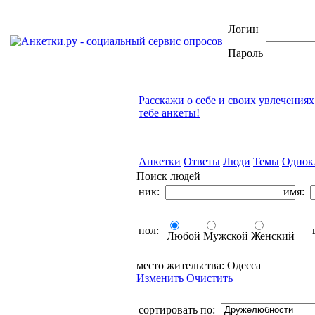
Логин
Пароль
Расскажи о себе и своих увлечениях
тебе анкеты!
Анкетки
Ответы
Люди
Темы
Однок
Поиск людей
ник:
имя:
пол:
в
Любой
Мужской
Женский
место жительства:
Одесса
Изменить
Очистить
сортировать по: