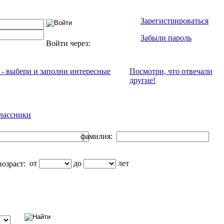
Зарегистрироваться
Забыли пароль
Войти через:
 - выбери и заполни интересные
Посмотри, что отвeчали
другие!
лассники
фамилия:
от
до
лет
озраст: