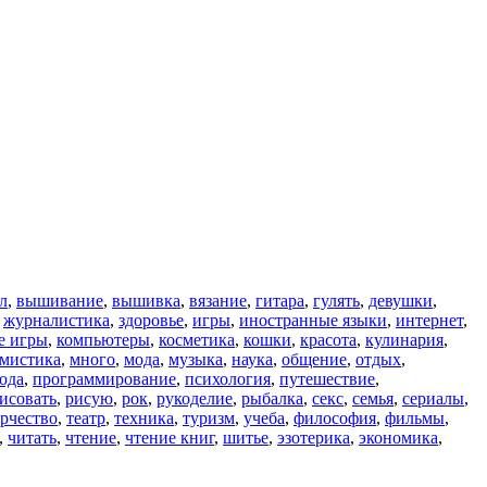
л
,
вышивание
,
вышивка
,
вязание
,
гитара
,
гулять
,
девушки
,
,
журналистика
,
здоровье
,
игры
,
иностранные языки
,
интернет
,
е игры
,
компьютеры
,
косметика
,
кошки
,
красота
,
кулинария
,
мистика
,
много
,
мода
,
музыка
,
наука
,
общение
,
отдых
,
ода
,
программирование
,
психология
,
путешествие
,
исовать
,
рисую
,
рок
,
рукоделие
,
рыбалка
,
секс
,
семья
,
сериалы
,
рчество
,
театр
,
техника
,
туризм
,
учеба
,
философия
,
фильмы
,
,
читать
,
чтение
,
чтение книг
,
шитье
,
эзотерика
,
экономика
,