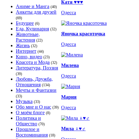
Катя ♥♥♥
Аниме и Манга
(40)
Анкеты для друзей
Одесса
(69)
Будущее
(6)
Еда, Кулинария
(32)
Яночка красоточка
Животные,
Растения
(22)
Одесса
Жизнь
(32)
Интернет
(44)
Кино, видео
(23)
Красота и Мода
(32)
Милена
Литература, Поэзия
(39)
Одесса
Любовь, Дружба,
Отношения
(134)
Мечты и Фантазии
(33)
Мария
Музыка
(33)
Обо мне и О нас
Одесса
(39)
О моём блоге
(8)
Политика и
Общество
(70)
Мила ♀♥♂
Прошлое и
Воспоминания
(18)