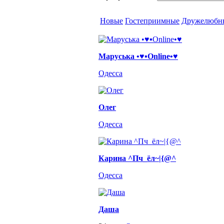
Новые
Гостеприимные
Дружелюбн
Маруська •♥▪Online•♥
Одесса
Олег
Одесса
Карина ^Пч_ёл~|{@^
Одесса
Даша