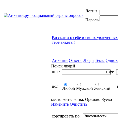
Логин
Пароль
Расскажи о себе и своих увлечениях
тебе анкеты!
Анкетки
Ответы
Люди
Темы
Однок
Поиск людей
ник:
имя:
пол:
в
Любой
Мужской
Женский
место жительства:
Орехово-Зуево
Изменить
Очистить
сортировать по: