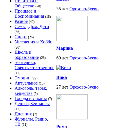
Политика и
Общество
(70)
35 лет
Орехово-Зуево
Прошлое и
Воспоминания
(18)
Разное
(40)
Семья, Дом, Дети
(66)
Спорт
(26)
Увлечения и Хобби
(20)
Марина
Школа и
образование
69 лет
Орехово-Зуево
(28)
Эзотерика,
Сверхъестественное
(17)
Вика
Эмоции
(29)
Актуальное
(15)
27 лет
Орехово-Зуево
Алкоголь, табак,
вещества
(5)
Города и страны
(7)
Деньги, Финансы
(13)
Дневник
(7)
Журналы, Радио,
ТВ
(11)
Рома