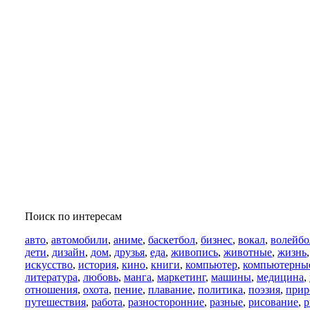
Поиск по интересам
авто
,
автомобили
,
аниме
,
баскетбол
,
бизнес
,
вокал
,
волейбо
дети
,
дизайн
,
дом
,
друзья
,
еда
,
живопись
,
животные
,
жизнь
искусство
,
история
,
кино
,
книги
,
компьютер
,
компьютерны
литература
,
любовь
,
манга
,
маркетинг
,
машины
,
медицина
,
отношения
,
охота
,
пение
,
плавание
,
политика
,
поэзия
,
прир
путешествия
,
работа
,
разносторонние
,
разные
,
рисование
,
р