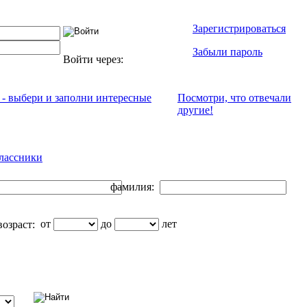
Зарегистрироваться
Забыли пароль
Войти через:
 - выбери и заполни интересные
Посмотри, что отвeчали
другие!
лассники
фамилия:
от
до
лет
озраст: