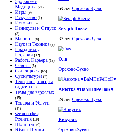
Здоровье и
Медицина
(21)
69 лет
Орехово-Зуево
Игры
(9)
Искусство
(1)
История
(5)
Каникулы и Отпуск
Seraph Rozov
(3)
Машины
37 лет
Орехово-Зуево
(8)
Наука и Техника
(3)
Праздники,
Подарки
(12)
Оля
Работа, Карьера
(18)
Советы
(5)
Орехово-Зуево
Соц.опросы
(65)
Субкультуры
(7)
Телефоны, плееры,
гаджеты
(30)
Анютка ♥ВаМПиРёНоК♥
Темы для взрослых
(15)
29 лет
Орехово-Зуево
Товары и Услуги
(11)
Философия,
Религия
Викусик
(19)
Шоппинг
(6)
Юмор, Шутки,
Орехово-Зуево