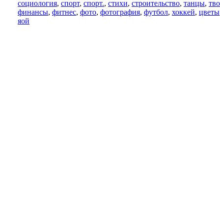
социология
,
спорт
,
спорт.
,
стихи
,
строительство
,
танцы
,
тво
финансы
,
фитнес
,
фото
,
фотография
,
футбол
,
хоккей
,
цветы
яой