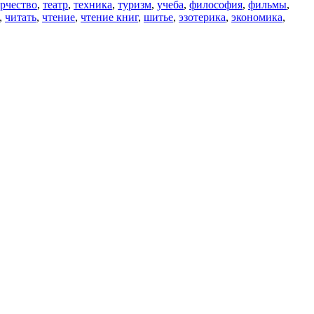
рчество
,
театр
,
техника
,
туризм
,
учеба
,
философия
,
фильмы
,
,
читать
,
чтение
,
чтение книг
,
шитье
,
эзотерика
,
экономика
,