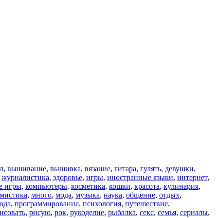
л
,
вышивание
,
вышивка
,
вязание
,
гитара
,
гулять
,
девушки
,
,
журналистика
,
здоровье
,
игры
,
иностранные языки
,
интернет
,
е игры
,
компьютеры
,
косметика
,
кошки
,
красота
,
кулинария
,
мистика
,
много
,
мода
,
музыка
,
наука
,
общение
,
отдых
,
ода
,
программирование
,
психология
,
путешествие
,
исовать
,
рисую
,
рок
,
рукоделие
,
рыбалка
,
секс
,
семья
,
сериалы
,