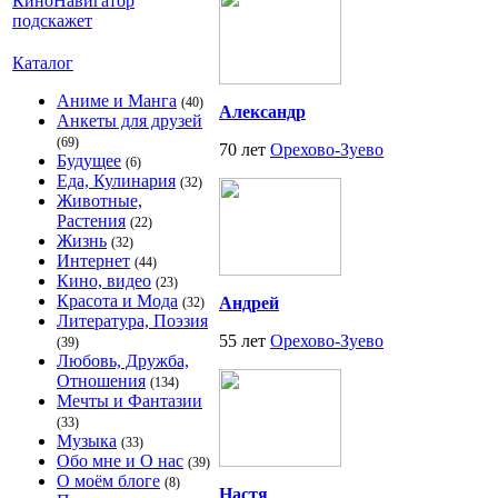
Каталог
Аниме и Манга
(40)
Александр
Анкеты для друзей
(69)
70 лет
Орехово-Зуево
Будущее
(6)
Еда, Кулинария
(32)
Животные,
Растения
(22)
Жизнь
(32)
Интернет
(44)
Кино, видео
(23)
Красота и Мода
Андрей
(32)
Литература, Поэзия
55 лет
Орехово-Зуево
(39)
Любовь, Дружба,
Отношения
(134)
Мечты и Фантазии
(33)
Музыка
(33)
Обо мне и О нас
(39)
О моём блоге
(8)
Настя