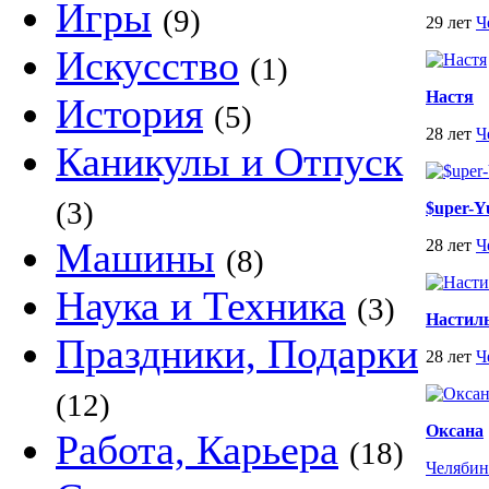
Игры
(9)
29 лет
Ч
Искусство
(1)
Настя
История
(5)
28 лет
Ч
Каникулы и Отпуск
(3)
$uper-Y
Машины
28 лет
Ч
(8)
Наука и Техника
(3)
Настил
Праздники, Подарки
28 лет
Ч
(12)
Оксана
Работа, Карьера
(18)
Челябин