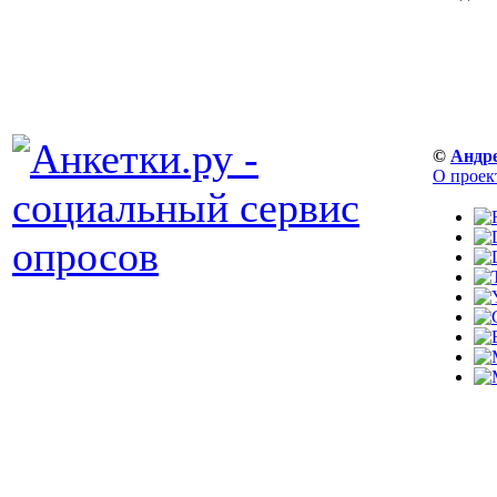
©
Андр
О проек