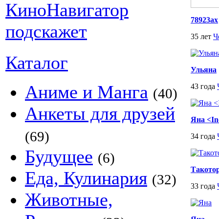
78923ax
35 лет
Ч
Каталог
Ульяна
Аниме и Манга
43 года
(40)
Анкеты для друзей
Яна <Inq
(69)
34 года
Будущее
(6)
Такото
Еда, Кулинария
(32)
33 года
Животные,