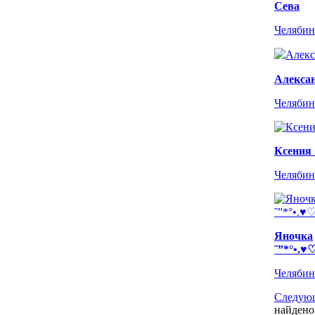
Сева
Челябин
Алекса
Челябин
Ксения 
Челябин
Яночка
˜”*°•.♥
Челябин
Следующ
найдено