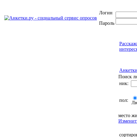
Логин
Пароль
Расскаж
интерес
Анкетк
Поиск л
ник:
пол:
Л
место жи
Изменит
сортиро