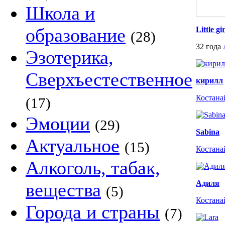
Школа и
образование
Little gir
(28)
32 года
Эзотерика,
Сверхъестественное
кирилл
Костана
(17)
Эмоции
(29)
Sabina
Актуальное
(15)
Костана
Алкоголь, табак,
Адиля
вещества
(5)
Костана
Города и страны
(7)