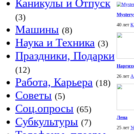
Каникулы и Отпуск
Mysterys
(3)
40 лет
К
Машины
(8)
Наука и Техника
(3)
Праздники, Подарки
Наргизз
(12)
26 лет
А
Работа, Карьера
(18)
Советы
(5)
Соц.опросы
(65)
Лена
Субкультуры
(7)
25 лет
У