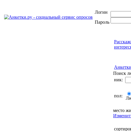
Логин
Пароль
Расскаж
интерес
Анкетк
Поиск л
ник:
пол:
Л
место жи
Изменит
сортиро