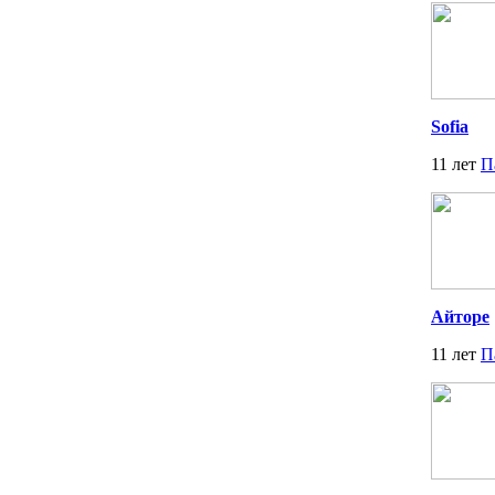
Sofia
11 лет
П
Айторе
11 лет
П