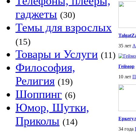
Телефоны, плееры,
гаджеты
(30)
Темы для взрослых
TalgatZ
(15)
35 лет
А
Товары и Услуги
(11)
Философия,
Геймор
10 лет
П
Религия
(19)
Шоппинг
(6)
Юмор, Шутки,
Приколы
Еркегу
(14)
34 года