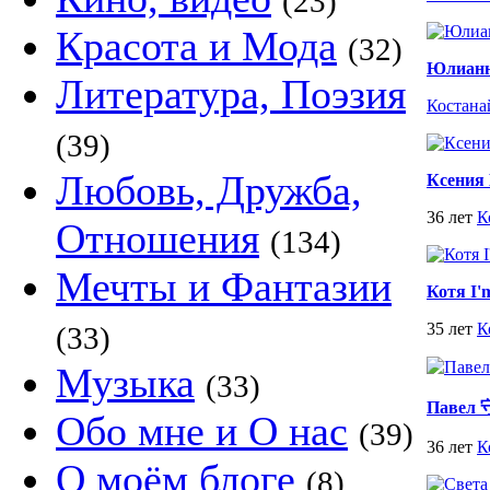
(23)
Красота и Мода
(32)
Юлианн
Литература, Поэзия
Костана
(39)
Любовь, Дружба,
Ксения 
36 лет
К
Отношения
(134)
Мечты и Фантазии
Котя I'
35 лет
К
(33)
Музыка
(33)
Павел
Обо мне и О нас
(39)
36 лет
К
О моём блоге
(8)