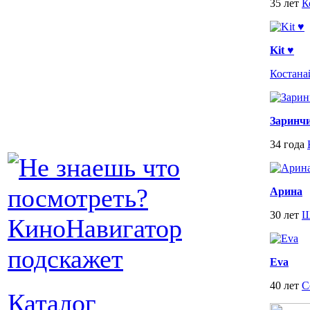
35 лет
К
Kit ♥
Костана
Заринч
34 года
Арина
30 лет
Щ
Eva
40 лет
С
Каталог