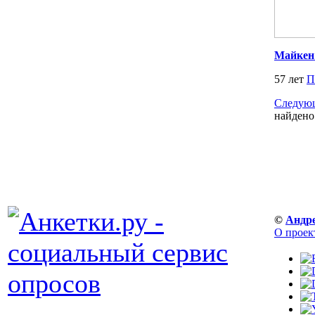
Майкен
57 лет
П
Следующ
найдено
©
Андр
О проек