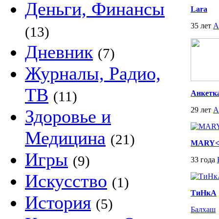
Деньги, Финансы
Lara
35 лет
А
(13)
Дневник
(7)
Журналы, Радио,
ТВ
(11)
Анкетк
29 лет
А
Здоровье и
Медицина
(21)
MARY<
Игры
(9)
33 года
Искусство
(1)
ТиНкА
История
(5)
Балхаш