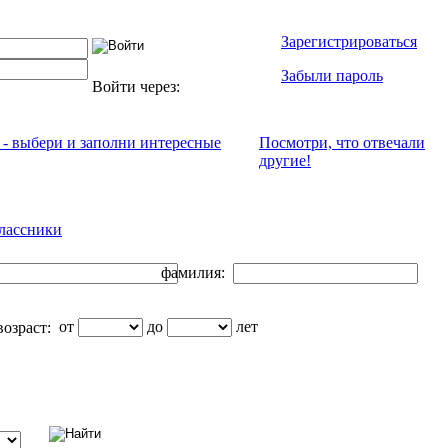
Зарегистрироваться
Забыли пароль
Войти через:
 - выбери и заполни интересные
Посмотри, что отвeчали
другие!
лассники
фамилия:
от
до
лет
озраст: