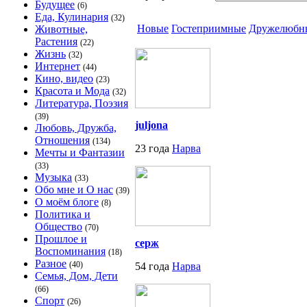
Будущее
(6)
Еда, Кулинария
(32)
Новые
Гостеприимные
Дружелюбн
Животные,
Растения
(22)
Жизнь
(32)
Интернет
(44)
Кино, видео
(23)
Красота и Мода
(32)
Литература, Поэзия
(39)
juljona
Любовь, Дружба,
Отношения
(134)
23 года
Нарва
Мечты и Фантазии
(33)
Музыка
(33)
Обо мне и О нас
(39)
О моём блоге
(8)
Политика и
Общество
(70)
Прошлое и
серж
Воспоминания
(18)
Разное
(40)
54 года
Нарва
Семья, Дом, Дети
(66)
Спорт
(26)