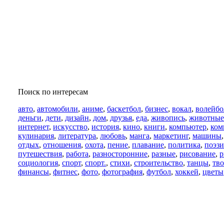
Поиск по интересам
авто
,
автомобили
,
аниме
,
баскетбол
,
бизнес
,
вокал
,
волейбо
деньги
,
дети
,
дизайн
,
дом
,
друзья
,
еда
,
живопись
,
животные
интернет
,
искусство
,
история
,
кино
,
книги
,
компьютер
,
ком
кулинария
,
литература
,
любовь
,
манга
,
маркетинг
,
машины
отдых
,
отношения
,
охота
,
пение
,
плавание
,
политика
,
поэзи
путешествия
,
работа
,
разносторонние
,
разные
,
рисование
,
р
социология
,
спорт
,
спорт.
,
стихи
,
строительство
,
танцы
,
тво
финансы
,
фитнес
,
фото
,
фотография
,
футбол
,
хоккей
,
цветы