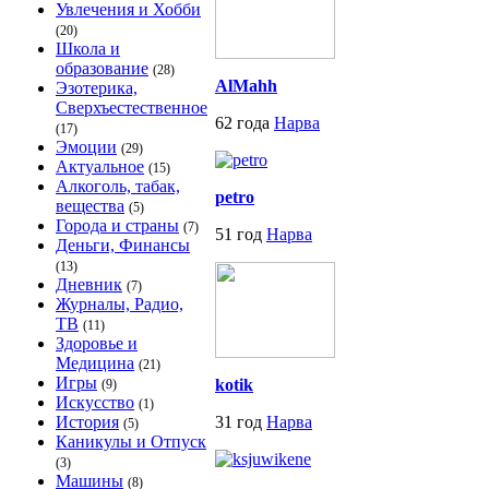
Увлечения и Хобби
(20)
Школа и
образование
(28)
AlMahh
Эзотерика,
Сверхъестественное
62 года
Нарва
(17)
Эмоции
(29)
Актуальное
(15)
Алкоголь, табак,
petro
вещества
(5)
Города и страны
(7)
51 год
Нарва
Деньги, Финансы
(13)
Дневник
(7)
Журналы, Радио,
ТВ
(11)
Здоровье и
Медицина
(21)
Игры
kotik
(9)
Искусство
(1)
История
31 год
Нарва
(5)
Каникулы и Отпуск
(3)
Машины
(8)