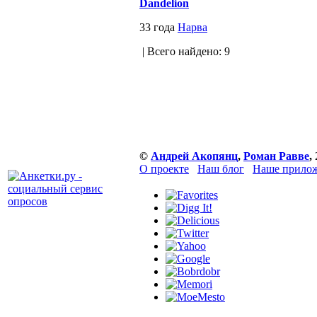
Dandelion
33 года
Нарва
| Всего найдено: 9
©
Андрей Акопянц
,
Роман Равве
,
О проекте
Наш блог
Наше прилож