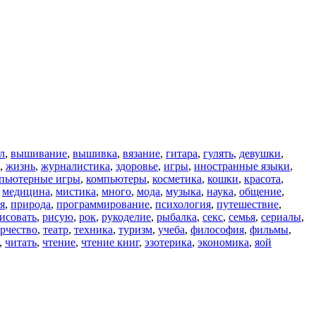
л
,
вышивание
,
вышивка
,
вязание
,
гитара
,
гулять
,
девушки
,
,
жизнь
,
журналистика
,
здоровье
,
игры
,
иностранные языки
,
пьютерные игры
,
компьютеры
,
косметика
,
кошки
,
красота
,
,
медицина
,
мистика
,
много
,
мода
,
музыка
,
наука
,
общение
,
я
,
природа
,
программирование
,
психология
,
путешествие
,
исовать
,
рисую
,
рок
,
рукоделие
,
рыбалка
,
секс
,
семья
,
сериалы
,
рчество
,
театр
,
техника
,
туризм
,
учеба
,
философия
,
фильмы
,
,
читать
,
чтение
,
чтение книг
,
эзотерика
,
экономика
,
яой