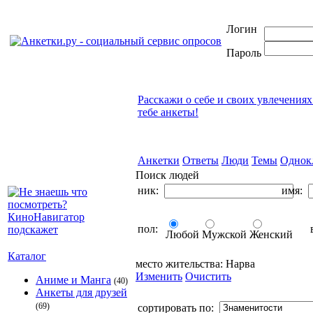
Логин
Пароль
Расскажи о себе и своих увлечениях
тебе анкеты!
Анкетки
Ответы
Люди
Темы
Однок
Поиск людей
ник:
имя:
пол:
в
Любой
Мужской
Женский
Каталог
место жительства:
Нарва
Изменить
Очистить
Аниме и Манга
(40)
Анкеты для друзей
(69)
сортировать по: