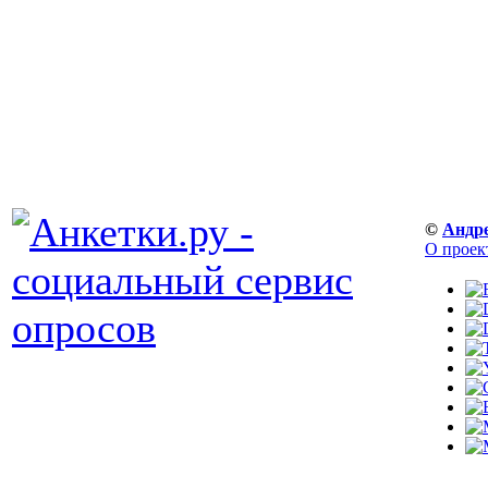
©
Андр
О проек