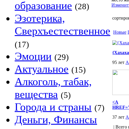
образование
(28)
Изменит
Эзотерика,
сортиро
Сверхъестественное
Новые
(17)
Эмоции
{Хахаха
(29)
95 лет
А
Актуальное
(15)
Алкоголь, табак,
вещества
(5)
<A
Города и страны
(7)
HREF="q
Деньги, Финансы
37 лет
А
| Всего 