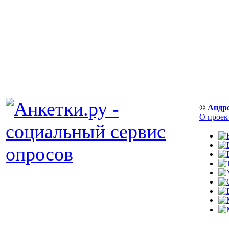
©
Андр
О проек