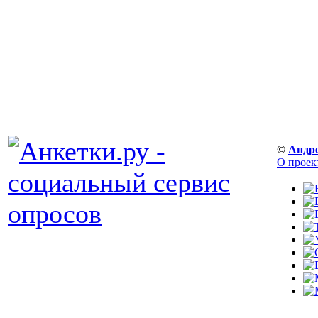
©
Андр
О проек