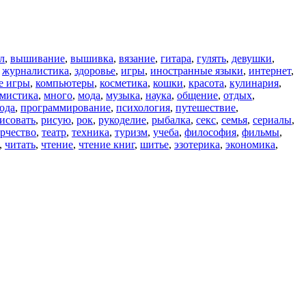
л
,
вышивание
,
вышивка
,
вязание
,
гитара
,
гулять
,
девушки
,
,
журналистика
,
здоровье
,
игры
,
иностранные языки
,
интернет
,
е игры
,
компьютеры
,
косметика
,
кошки
,
красота
,
кулинария
,
мистика
,
много
,
мода
,
музыка
,
наука
,
общение
,
отдых
,
ода
,
программирование
,
психология
,
путешествие
,
исовать
,
рисую
,
рок
,
рукоделие
,
рыбалка
,
секс
,
семья
,
сериалы
,
рчество
,
театр
,
техника
,
туризм
,
учеба
,
философия
,
фильмы
,
,
читать
,
чтение
,
чтение книг
,
шитье
,
эзотерика
,
экономика
,