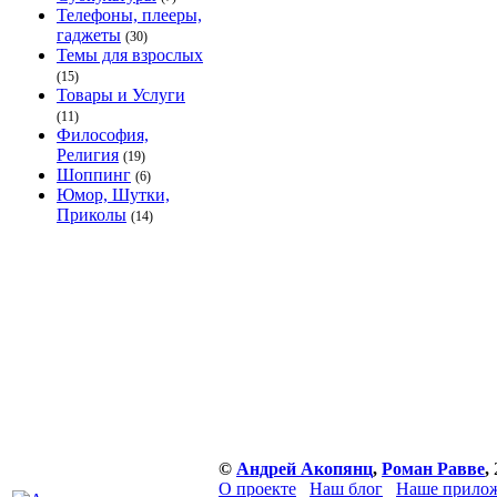
Телефоны, плееры,
гаджеты
(30)
Темы для взрослых
(15)
Товары и Услуги
(11)
Философия,
Религия
(19)
Шоппинг
(6)
Юмор, Шутки,
Приколы
(14)
©
Андрей Акопянц
,
Роман Равве
,
О проекте
Наш блог
Наше прилож