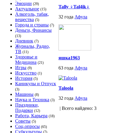
Эмоции
(29)
Tally ♀Tal4ik♀
Актуальное
(15)
Алкоголь, табак,
32 года
Афула
вещества
(5)
Города и страны
(7)
Деньги, Финансы
(13)
Дневник
(7)
Журналы, Радио,
ТВ
(11)
Здоровье и
яшка1963
Медицина
(21)
Игры
63 года
Афула
(9)
Искусство
(1)
История
(5)
Каникулы и Отпуск
Taloola
(3)
Машины
(8)
32 года
Афула
Наука и Техника
(3)
Праздники,
| Всего найдено: 3
Подарки
(12)
Работа, Карьера
(18)
Советы
(5)
Соц.опросы
(65)
Субкультуры
(7)