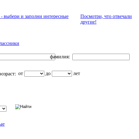
 - выбери и заполни интересные
Посмотри, что отвeчали
другие!
лассники
фамилия:
от
до
лет
озраст:
ые