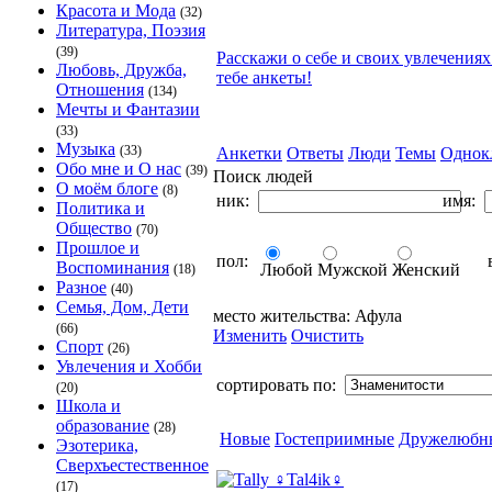
Красота и Мода
(32)
Литература, Поэзия
(39)
Расскажи о себе и своих увлечениях
Любовь, Дружба,
тебе анкеты!
Отношения
(134)
Мечты и Фантазии
(33)
Музыка
(33)
Анкетки
Ответы
Люди
Темы
Однок
Обо мне и О нас
(39)
Поиск людей
О моём блоге
(8)
ник:
имя:
Политика и
Общество
(70)
Прошлое и
пол:
в
Воспоминания
Любой
Мужской
Женский
(18)
Разное
(40)
Семья, Дом, Дети
место жительства:
Афула
(66)
Изменить
Очистить
Спорт
(26)
Увлечения и Хобби
сортировать по:
(20)
Школа и
образование
(28)
Новые
Гостеприимные
Дружелюбн
Эзотерика,
Сверхъестественное
(17)