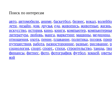
Поиск по интересам
авто
,
автомобили
,
аниме
,
баскетбол
,
бизнес
,
вокал
,
волейбо
дети
,
дизайн
,
дом
,
друзья
,
еда
,
живопись
,
животные
,
жизнь
искусство
,
история
,
кино
,
книги
,
компьютер
,
компьютерны
литература
,
любовь
,
манга
,
маркетинг
,
машины
,
медицина
,
отношения
,
охота
,
пение
,
плавание
,
политика
,
поэзия
,
прир
путешествия
,
работа
,
разносторонние
,
разные
,
рисование
,
р
социология
,
спорт
,
спорт.
,
стихи
,
строительство
,
танцы
,
тво
финансы
,
фитнес
,
фото
,
фотография
,
футбол
,
хоккей
,
цветы
яой