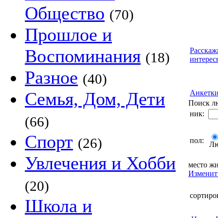
Общество
(70)
Прошлое и
Воспоминания
Расскаж
(18)
интерес
Разное
(40)
Семья, Дом, Дети
Анкетк
Поиск л
ник:
(66)
Спорт
(26)
пол:
Л
Увлечения и Хобби
место жи
Изменит
(20)
сортиро
Школа и