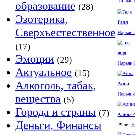
Новые
образование
(28)
Эзотерика,
Галя
Сверхъестественное
Нарьян
(17)
юля
Эмоции
(29)
Нарьян
Актуальное
(15)
Алкоголь, табак,
Анна
Нарьян
вещества
(5)
Города и страны
(7)
Алина 
Деньги, Финансы
29 лет
Н