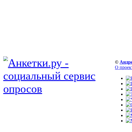
©
Андр
О проек