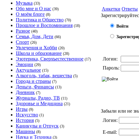
Музыка
(33)
Обо мне и О нас
Анкетки
Ответы
(39)
О моём блоге
(8)
Зарегистрируйтес
Политика и Общество
(70)
Прошлое и Воспоминания
(18)
Войти
Разное
(40)
Семья, Дом, Дети
Зарегистри
(66)
Спорт
(26)
Увлечения и Хобби
(20)
Школа и образование
(28)
Эзотерика, Сверхъестественное
Логин:
(17)
Эмоции
(29)
Пароль:
Актуальное
(15)
Алкоголь, табак, вещества
(5)
Города и страны
(7)
Деньги, Финансы
(13)
Дневник
(7)
Журналы, Радио, ТВ
(11)
Здоровье и Медицина
(21)
Игры
(9)
Забыли или не зн
Искусство
(1)
История
Логин:
(5)
Каникулы и Отпуск
(3)
Машины
E-mail:
(8)
Наука и Техника
(3)