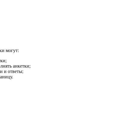
ки могут:
ки;
лнять анкетки;
и и ответы;
аницу.