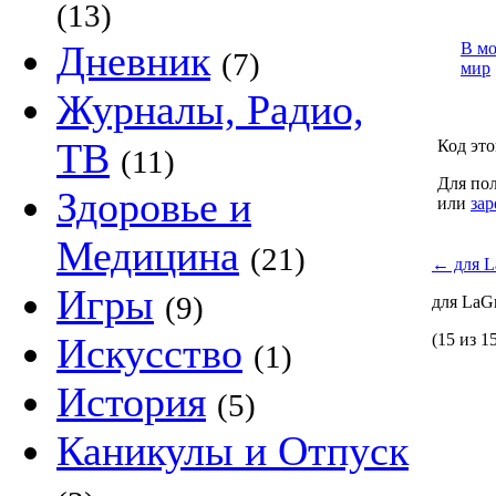
(13)
Дневник
В м
(7)
мир
Журналы, Радио,
ТВ
Код это
(11)
Для пол
Здоровье и
или
зар
Медицина
(21)
←
для L
Игры
(9)
для LaG
Искусство
(15 из 1
(1)
История
(5)
Каникулы и Отпуск