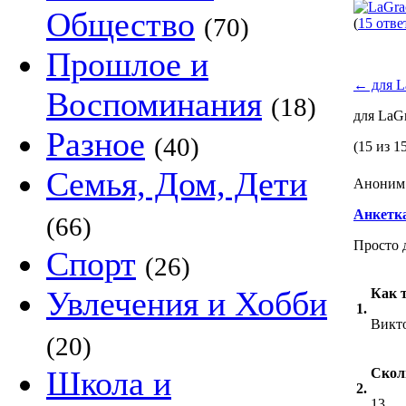
Общество
(70)
(
15 отве
Прошлое и
←
для L
Воспоминания
(18)
для LaG
Разное
(40)
(15 из 1
Семья, Дом, Дети
Аноним 
Анкетка
(66)
Просто 
Спорт
(26)
Увлечения и Хобби
Как т
1.
Викт
(20)
Школа и
Скол
2.
13