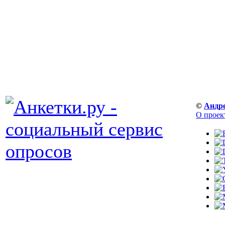
©
Андр
О проек