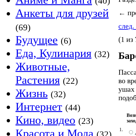
(40)
Анкеты для друзей
←
пре
след.
(69)
Будущее
(1 из 
(6)
Еда, Кулинария
(32)
Бар
Животные,
Пасса
Растения
(22)
во вр
ушах 
Жизнь
(32)
подо
Интернет
(44)
Воз
Кино, видео
(23)
захо
1.
Красота и Мода
(32)