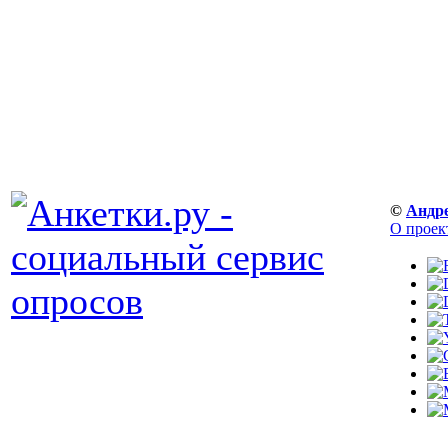
©
Андр
О проек