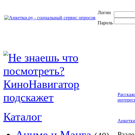
Логин
Пароль
Расскаж
интерес
Каталог
Анкетк
Аниме и Манга
Разде