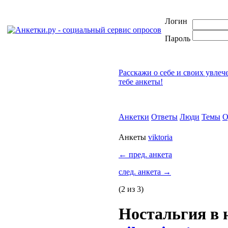
Логин
Пароль
Расскажи о себе и своих увлеч
тебе анкеты!
Анкетки
Ответы
Люди
Темы
О
Анкеты
viktoria
←
пред. анкета
след. анкета
→
(2 из 3)
Ностальгия в