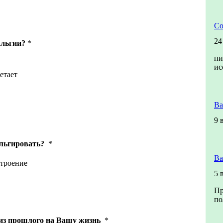
Со
24
альгии?
*
пи
ис
етает
Ва
9 
альгировать?
*
Ва
строение
5 
Пр
по
из прошлого на Вашу жизнь
*