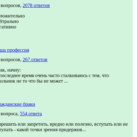
 вопросов,
2078 ответов
ложительно
йтрально
гативно
ша профессия
 вопросов,
267 ответов
ак, начну:
последнее время очень часто сталкиваюсь с тем, что
ольник не то что бы не может ...
ажданские браки
 вопроса,
554 ответа
зрешить или запретить, вредно или полезно, вступать или не
тупать - какой точки зрения придержив...