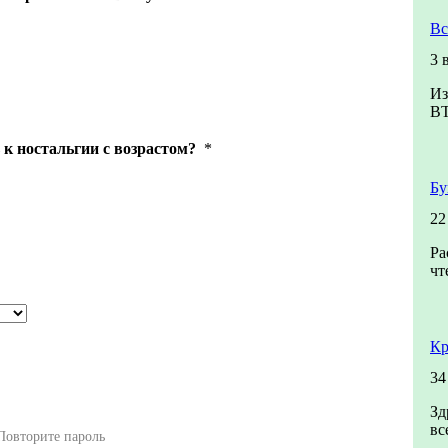
Вс
3 
Из
В
к ностальгии с возрастом?
*
Бу
22
Ра
чт
Кр
34
Зд
вс
Повторите пароль