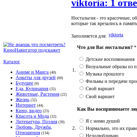
viktoria: 1 отв
Ностальгия - это красочные, 
которые так врезались в память
viktoria
Заполняется для:
Что для Вас ностальгия?
*
Детские воспоминания
Каталог
Визуальные образы из 
1.
Аниме и Манга
(40)
Музыка прошлого
Анкеты для друзей
(69)
Фильмы и передачи пр
Будущее
(6)
Свой вариант
Еда, Кулинария
(32)
Животные, Растения
(22)
Свой вариант
Жизнь
(32)
Интернет
(44)
Как Вы воспринимаете лю
Кино, видео
(23)
Красота и Мода
(32)
Я с ними душой
Литература, Поэзия
(39)
Любовь, Дружба,
2.
Нормально, это их прав
Отношения
(134)
Недолюбливаю