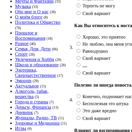
Мечты и Фантазии
(33)
Терпеть не могу
Музыка
(33)
Обо мне и О нас
(39)
Свой вариант
О моём блоге
(8)
Политика и Общество
Как Вы относитесь к ност
(70)
Прошлое и
Хорошо, это приятно
Воспоминания
(18)
Разное
Не люблю, она меня угн
(40)
3.
Семья, Дом, Дети
(66)
Равнодушно
Спорт
(26)
Свой вариант
Увлечения и Хобби
(20)
Школа и образование
,,,,
(28)
Эзотерика,
Свой вариант
Сверхъестественное
(17)
Эмоции
(29)
Полезно ли иногда поност
Актуальное
(15)
Алкоголь, табак,
Конечно, поднимает на
вещества
(5)
4.
Города и страны
(7)
Бесполезная это штука
Деньги, Финансы
(13)
Это даже вредно
Дневник
(7)
Журналы, Радио, ТВ
Свой вариант
(11)
Здоровье и Медицина
(21)
Игры
(9)
Влияют ли воспоминания 