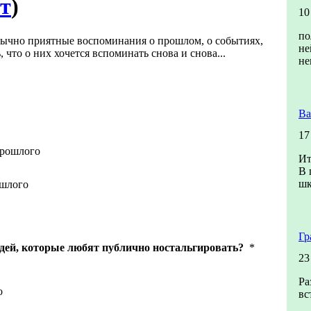
ет
)
10
по
обычно приятные воспоминания о прошлом, о событиях,
не
, что о них хочется вспоминать снова и снова...
не
Ва
17
прошлого
Ит
В 
шк
ошлого
Гр
дей, которые любят публично ностальгировать?
*
23
Ра
о
вс