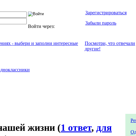
Зарегистрироваться
Забыли пароль
Войти через:
ениях - выбери и заполни интересные
Посмотри, что отвeчали
другие!
дноклассники
Ре
 нашей жизни
(
1 ответ
,
для
Од