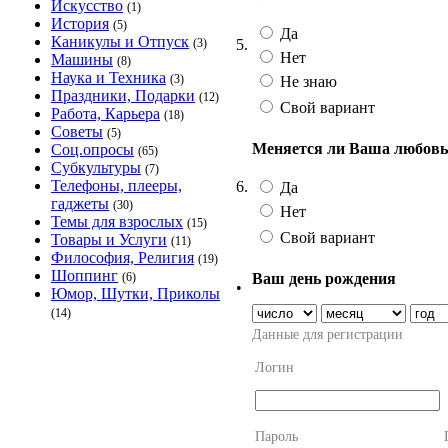
Искусство
(1)
История
(5)
Да
Каникулы и Отпуск
5.
(3)
Нет
Машины
(8)
Наука и Техника
(3)
Не знаю
Праздники, Подарки
(12)
Свой вариант
Работа, Карьера
(18)
Советы
(5)
Меняется ли Ваша любовь 
Соц.опросы
(65)
Субкультуры
(7)
Телефоны, плееры,
6.
Да
гаджеты
(30)
Нет
Темы для взрослых
(15)
Свой вариант
Товары и Услуги
(11)
Философия, Религия
(19)
Шоппинг
Ваш день рождения
(6)
•
Юмор, Шутки, Приколы
(14)
Данные для регистрации
Логин
Пароль