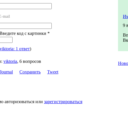
Им
E-mail
9 
 Введите код с картинки
*
Вп
Вк
viktoria: 1 ответ
)
р:
viktoria
,
6 вопросов
Нов
Сохранить
Tweet
мо авторизоваться или
зарегистрироваться