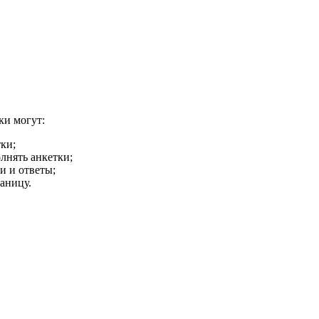
ки могут:
ки;
лнять анкетки;
и и ответы;
аницу.