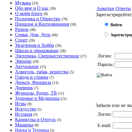
Музыка
(33)
Обо мне и О нас
Анкетки
Ответы
(39)
О моём блоге
(8)
Зарегистрируйтес
Политика и Общество
(70)
Прошлое и Воспоминания
(18)
Войти
Разное
(40)
Семья, Дом, Дети
Зарегистри
(66)
Спорт
(26)
Увлечения и Хобби
(20)
Школа и образование
(28)
Эзотерика, Сверхъестественное
Логин:
(17)
Эмоции
(29)
Пароль:
Актуальное
(15)
Алкоголь, табак, вещества
(5)
Города и страны
(7)
Деньги, Финансы
(13)
Дневник
(7)
Журналы, Радио, ТВ
(11)
Здоровье и Медицина
(21)
Игры
(9)
Забыли или не зн
Искусство
(1)
История
Логин:
(5)
Каникулы и Отпуск
(3)
Машины
E-mail:
(8)
Наука и Техника
(3)