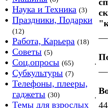
сп
Наука и Техника
(3)
ск
Праздники, Подарки
"к
(12)
—
Работа, Карьера
(18)
Советы
(5)
П
Соц.опросы
(65)
•
—
Субкультуры
(7)
Телефоны, плееры,
Во
гаджеты
(30)
•
Темы для взрослых
44