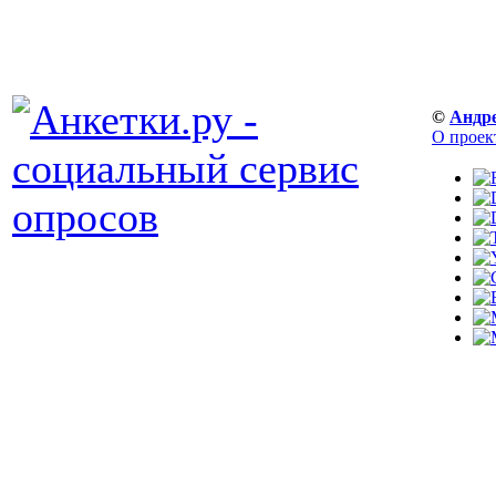
©
Андр
О проек