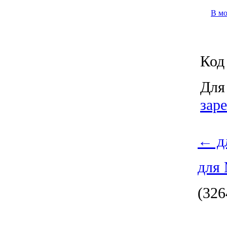
В м
Код 
Для
зар
←
д
для
(326