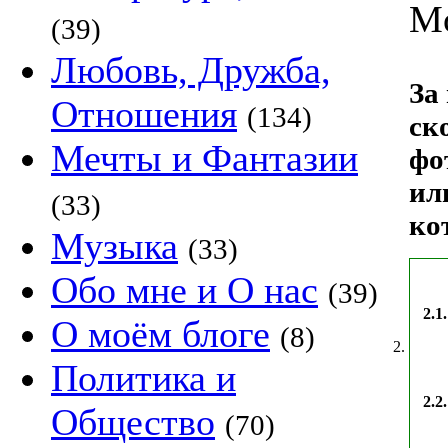
Mo
(39)
Любовь, Дружба,
За
Отношения
(134)
ск
Мечты и Фантазии
фо
ил
(33)
ко
Музыка
(33)
Обо мне и О нас
(39)
2.1.
О моём блоге
(8)
2.
Политика и
2.2.
Общество
(70)