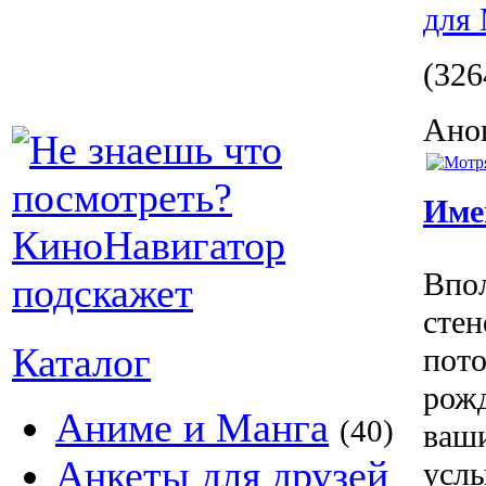
для
(326
Анон
Име
Впол
стен
Каталог
пото
рожд
Аниме и Манга
(40)
ваши
Анкеты для друзей
услы