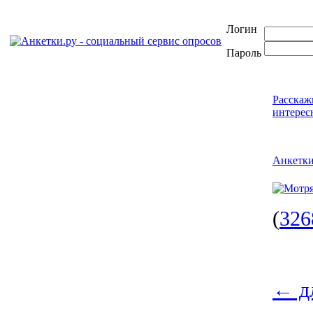
Логин
Пароль
Расскаж
интерес
Анкетк
(
326
←
д