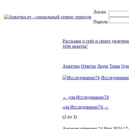
Логин
Пароль
Расскажи о себе и своих увлечен
тебе анкеты!
Анкетки
Ответы
Люди
Темы
Одн
Исследование
←
для Исследование74
для Исследование74
→
(2 из 3)
Аноним отвечает 24 Ноя 2024 17