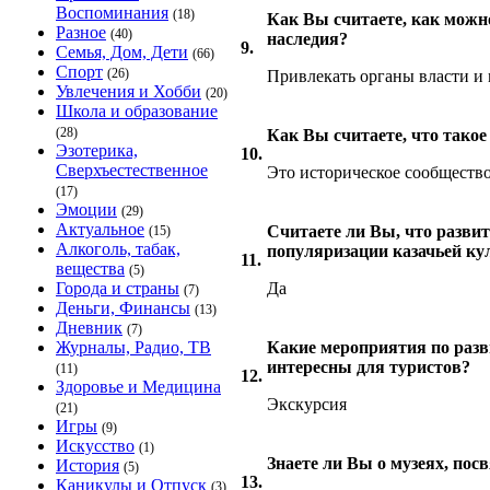
Воспоминания
(18)
Как Вы считаете, как можн
Разное
(40)
наследия?
9.
Семья, Дом, Дети
(66)
Спорт
(26)
Привлекать органы власти и
Увлечения и Хобби
(20)
Школа и образование
(28)
Как Вы считаете, что такое
Эзотерика,
10.
Сверхъестественное
Это историческое сообществ
(17)
Эмоции
(29)
Актуальное
Считаете ли Вы, что разви
(15)
Алкоголь, табак,
популяризации казачьей ку
11.
вещества
(5)
Города и страны
Да
(7)
Деньги, Финансы
(13)
Дневник
(7)
Журналы, Радио, ТВ
Какие мероприятия по разв
интересны для туристов?
(11)
12.
Здоровье и Медицина
Экскурсия
(21)
Игры
(9)
Искусство
(1)
Знаете ли Вы о музеях, по
История
(5)
13.
Каникулы и Отпуск
(3)