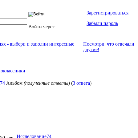
Зарегистрироваться
Забыли пароль
Войти через:
иях - выбери и заполни интересные
Посмотри, что отвeчали
другие!
оклассники
74
Альбом
(полученные ответы)
(
3 ответа
)
Исследование74
:50 для