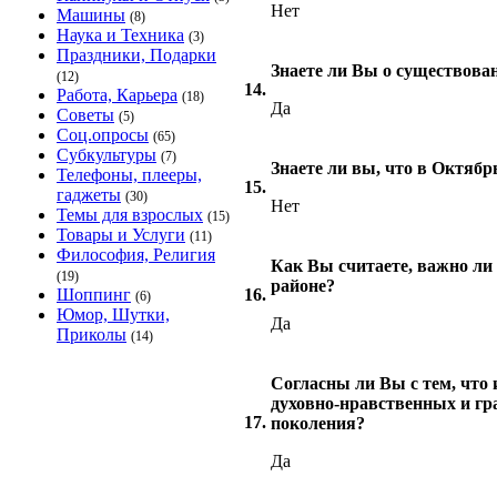
Нет
Машины
(8)
Наука и Техника
(3)
Праздники, Подарки
Знаете ли Вы о существова
(12)
14.
Работа, Карьера
(18)
Да
Советы
(5)
Соц.опросы
(65)
Субкультуры
(7)
Знаете ли вы, что в Октябр
Телефоны, плееры,
15.
гаджеты
(30)
Нет
Темы для взрослых
(15)
Товары и Услуги
(11)
Философия, Религия
Как Вы считаете, важно ли
(19)
районе?
Шоппинг
16.
(6)
Юмор, Шутки,
Да
Приколы
(14)
Согласны ли Вы с тем, что
духовно-нравственных и гр
17.
поколения?
Да