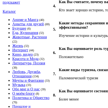
Как Вы считаете, почему в
4.
Кто знает хорошо историю, т
Каталог
Аниме и Манга
(40)
Какие методы сохранения и
Анкеты для друзей
(69)
эффективными?
Будущее
(6)
5.
Еда, Кулинария
(32)
Изучение истории и культур
Животные, Растения
(22)
Жизнь
(32)
Как Вы оцениваете роль ту
Интернет
(44)
6.
Кино, видео
(23)
Положительно
Красота и Мода
(32)
Литература, Поэзия
(39)
Какие виды туризма, связа
Любовь, Дружба,
7.
Отношения
(134)
Паломнический туризм
Мечты и Фантазии
(33)
Музыка
(33)
Обо мне и О нас
(39)
Как Вы оцениваете состоян
О моём блоге
(8)
8.
Политика и Общество
Более менее
(70)
Прошлое и