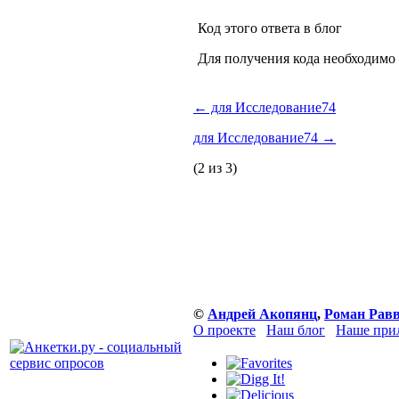
Код этого ответа в блог
Для получения кода необходимо
←
для Исследование74
для Исследование74
→
(2 из 3)
©
Андрей Акопянц
,
Роман Рав
О проекте
Наш блог
Наше при