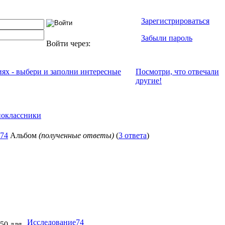
Зарегистрироваться
Забыли пароль
Войти через:
иях - выбери и заполни интересные
Посмотри, что отвeчали
другие!
оклассники
74
Альбом
(полученные ответы)
(
3 ответа
)
Исследование74
:50 для