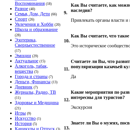
Воспоминания
(18)
Как Вы считаете, как можн
Разное
(40)
наследия?
9.
Семья, Дом, Дети
(66)
Спорт
(26)
Привлекать органы власти и
Увлечения и Хобби
(20)
Школа и образование
(28)
Как Вы считаете, что такое
Эзотерика,
10.
Сверхъестественное
Это историческое сообществ
(17)
Эмоции
(29)
Актуальное
Считаете ли Вы, что разви
(15)
Алкоголь, табак,
популяризации казачьей ку
11.
вещества
(5)
Города и страны
Да
(7)
Деньги, Финансы
(13)
Дневник
(7)
Журналы, Радио, ТВ
Какие мероприятия по разв
интересны для туристов?
(11)
12.
Здоровье и Медицина
Экскурсия
(21)
Игры
(9)
Искусство
(1)
Знаете ли Вы о музеях, по
История
(5)
13.
Каникулы и Отпуск
(3)