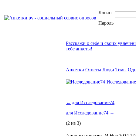
Логин
Пароль
Расскажи о себе и своих увлечен
тебе анкеты!
Анкетки
Ответы
Люди
Темы
Одн
Исследование
←
для Исследование74
для Исследование74
→
(2 из 3)
Аноним отвечает 24 Ноя 2024 17