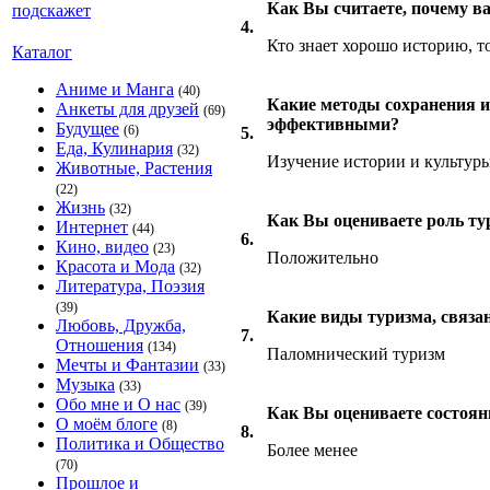
Как Вы считаете, почему в
4.
Кто знает хорошо историю, т
Каталог
Аниме и Манга
(40)
Какие методы сохранения и
Анкеты для друзей
(69)
эффективными?
Будущее
(6)
5.
Еда, Кулинария
(32)
Изучение истории и культур
Животные, Растения
(22)
Жизнь
(32)
Как Вы оцениваете роль ту
Интернет
(44)
6.
Кино, видео
(23)
Положительно
Красота и Мода
(32)
Литература, Поэзия
(39)
Какие виды туризма, связа
Любовь, Дружба,
7.
Отношения
(134)
Паломнический туризм
Мечты и Фантазии
(33)
Музыка
(33)
Обо мне и О нас
(39)
Как Вы оцениваете состоян
О моём блоге
(8)
8.
Политика и Общество
Более менее
(70)
Прошлое и