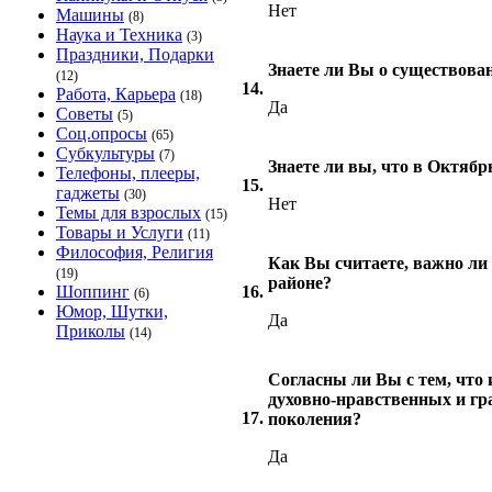
Нет
Машины
(8)
Наука и Техника
(3)
Праздники, Подарки
Знаете ли Вы о существова
(12)
14.
Работа, Карьера
(18)
Да
Советы
(5)
Соц.опросы
(65)
Субкультуры
(7)
Знаете ли вы, что в Октябр
Телефоны, плееры,
15.
гаджеты
(30)
Нет
Темы для взрослых
(15)
Товары и Услуги
(11)
Философия, Религия
Как Вы считаете, важно ли
(19)
районе?
Шоппинг
16.
(6)
Юмор, Шутки,
Да
Приколы
(14)
Согласны ли Вы с тем, что
духовно-нравственных и гр
17.
поколения?
Да