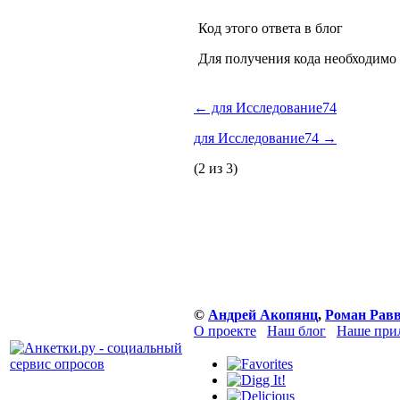
Код этого ответа в блог
Для получения кода необходимо
←
для Исследование74
для Исследование74
→
(2 из 3)
©
Андрей Акопянц
,
Роман Рав
О проекте
Наш блог
Наше при