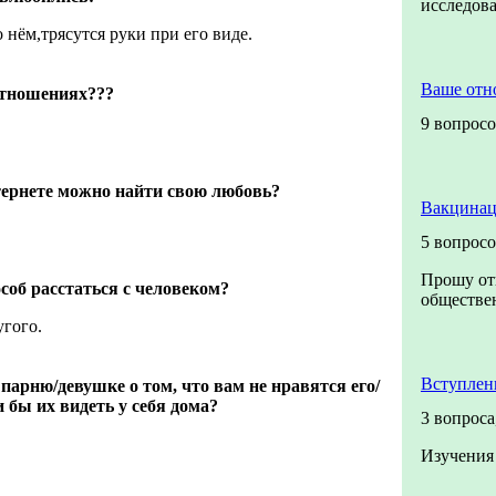
исследо
 нём,трясутся руки при его виде.
Ваше отн
 отношениях???
9 вопрос
тернете можно найти свою любовь?
Вакцинац
5 вопрос
Прошу от
об расстаться с человеком?
обществен
угого.
Вступлен
парню/девушке о том, что вам не нравятся его/
и бы их видеть у себя дома?
3 вопроса
Изучения