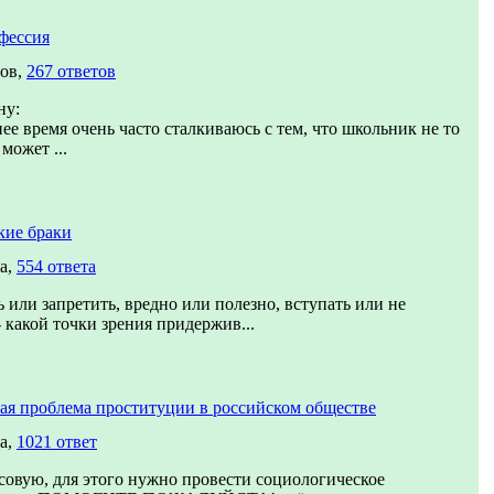
фессия
сов,
267 ответов
ну:
ее время очень часто сталкиваюсь с тем, что школьник не то
может ...
кие браки
а,
554 ответа
 или запретить, вредно или полезно, вступать или не
- какой точки зрения придержив...
ая проблема проституции в российском обществе
а,
1021 ответ
совую, для этого нужно провести социологическое