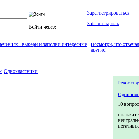
Зарегистрироваться
Забыли пароль
Войти через:
лечениях - выбери и заполни интересные
Посмотри, что отвeча
другие!
ы
Одноклассники
Рекоменд
Однополы
10 вопро
положите
нейтраль
негативн