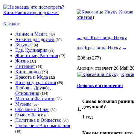
Красав
ответов
)
Каталог
Аниме и Манга
(40)
←
для Красавица Икуку
Анкеты для друзей
(69)
Будущее
(6)
для Красавица Икуку
→
Еда, Кулинария
(32)
Животные, Растения
(22)
(206 из 277)
Жизнь
(32)
Интернет
(44)
Аноним отвечает 26 Май 20
Кино, видео
(23)
Краса
Красота и Мода
(32)
Литература, Поэзия
(39)
Любовь и отношения
Любовь, Дружба,
Отношения
(134)
Мечты и Фантазии
(33)
Самая большая разница 
Музыка
(33)
девушкой?
1.
Обо мне и О нас
(39)
О моём блоге
(8)
1 год
Политика и Общество
(70)
Прошлое и Воспоминания
(18)
Как вы понимаете, что