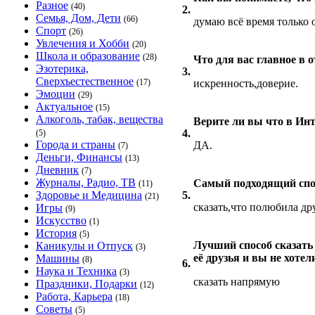
Разное
(40)
2.
Семья, Дом, Дети
(66)
думаю всё время только о
Спорт
(26)
Увлечения и Хобби
(20)
Школа и образование
(28)
Что для вас главное в
Эзотерика,
3.
Сверхъестественное
(17)
искренность,доверие.
Эмоции
(29)
Актуальное
(15)
Алкоголь, табак, вещества
Верите ли вы что в Ин
4.
(5)
Города и страны
ДА.
(7)
Деньги, Финансы
(13)
Дневник
(7)
Журналы, Радио, ТВ
Самый подходящий спос
(11)
Здоровье и Медицина
5.
(21)
сказать,что полюбила др
Игры
(9)
Искусство
(1)
История
(5)
Лучший способ сказать 
Каникулы и Отпуск
(3)
её друзья и вы не хотел
Машины
(8)
6.
Наука и Техника
(3)
сказать напрямую
Праздники, Подарки
(12)
Работа, Карьера
(18)
Советы
(5)