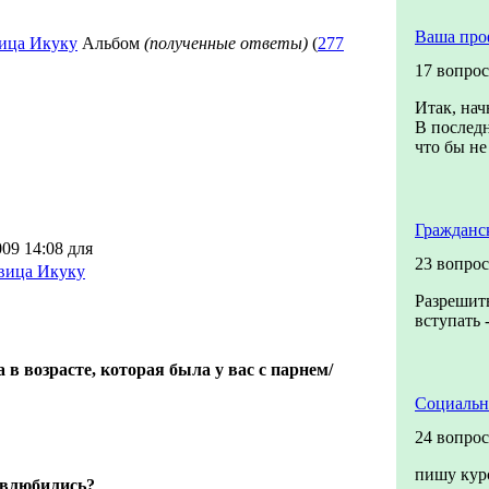
Ваша про
ица Икуку
Альбом
(полученные ответы)
(
277
17 вопро
Итак, нач
В последн
что бы не 
Гражданс
09 14:08 для
23 вопрос
вица Икуку
Разрешить
вступать 
в возрасте, которая была у вас с парнем/
Социальн
24 вопрос
пишу кур
 влюбились?