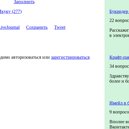
Заполнить
Икуку (277)
Букридер
22 вопрос
Сохранить
Tweet
Расскажит
в электро
одимо авторизоваться или
зарегистрироваться
Крафт-па
34 вопрос
Здравству
более и б
Имейл в 
9 вопрос
Вполне в
Вконтакте