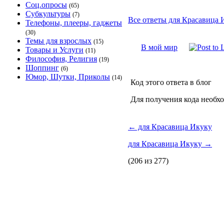
Соц.опросы
(65)
Субкультуры
(7)
Все ответы для Красавица 
Телефоны, плееры, гаджеты
(30)
Темы для взрослых
(15)
В мой мир
Товары и Услуги
(11)
Философия, Религия
(19)
Шоппинг
(6)
Юмор, Шутки, Приколы
(14)
Код этого ответа в блог
Для получения кода необх
←
для Красавица Икуку
для Красавица Икуку
→
(206 из 277)