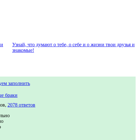
ли
Узнай, что думают о тебе, о себе и о жизни твои друзья и
знакомые!
уем заполнить
е браки
сов,
2078 ответов
льно
но
о