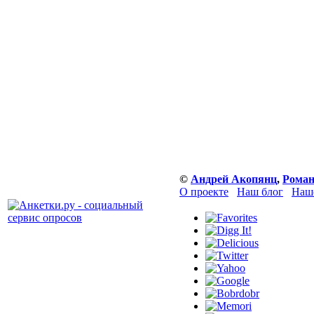
©
Андрей Акопянц
,
Роман
О проекте
Наш блог
Наше