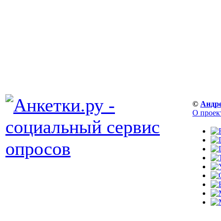
©
Андр
О проек