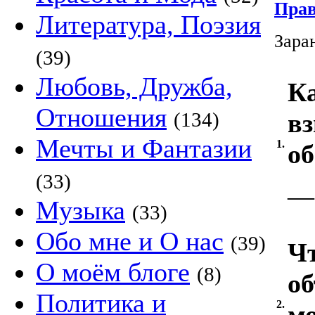
Прав
Литература, Поэзия
Зара
(39)
Любовь, Дружба,
К
Отношения
(134)
вз
Мечты и Фантазии
1.
о
(33)
—
Музыка
(33)
Обо мне и О нас
(39)
Ч
О моём блоге
(8)
о
Политика и
2.
м