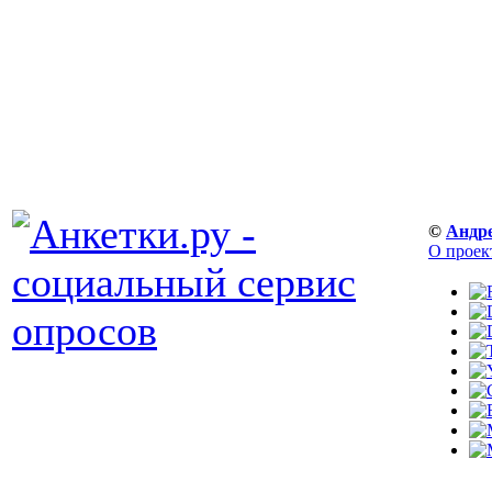
©
Андр
О проек