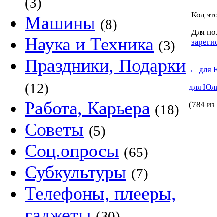
(3)
Код это
Машины
(8)
Для по
Наука и Техника
зареги
(3)
Праздники, Подарки
←
для 
(12)
для Юл
Работа, Карьера
(784 из
(18)
Советы
(5)
Соц.опросы
(65)
Субкультуры
(7)
Телефоны, плееры,
гаджеты
(30)