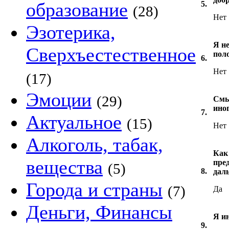
образование
5.
(28)
Нет
Эзотерика,
Я не
Сверхъестественное
пол
6.
Нет
(17)
Эмоции
(29)
Смы
иног
7.
Актуальное
(15)
Нет
Алкоголь, табак,
Как 
вещества
пре
(5)
8.
дал
Города и страны
(7)
Да
Деньги, Финансы
Я и
9.